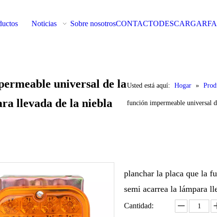
ductos
Noticias
Sobre nosotros
CONTACTO
DESCARGAR
F
permeable universal de la
Usted está aquí:
Hogar
»
Prod
ra llevada de la niebla
función impermeable universal de
planchar la placa que la 
semi acarrea la lámpara ll
Cantidad: