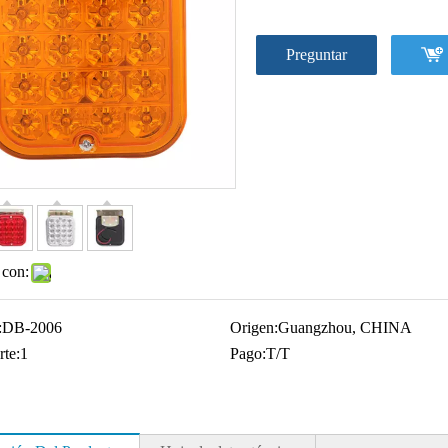
Preguntar
 con:
:
DB-2006
Origen:
Guangzhou, CHINA
rte:
1
Pago:
T/T