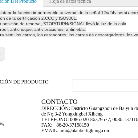
pción Del Producto
Hoja de datos técnica
platear la función impermeable universal de la señal 12v/24v semi acarr
ón de la certificación 2.CCC y ISO9001.
a posición de reserva, STOP/TURN/SIGNAL llevó la luz de la cola
roof, antichoque, antivibraciones, antiniebla.
ara semi los carros, los cargadores, los carros de descargadores, los ve
:
ACIÓN DE PRODUCTO
CONTACTO
DIRECCIÓN: Districto Guangzhou de Baiyun de
de No.3-2 Yongxingbei Xiheng
TELÉFONO: 0086-020-86379577; 0086-13711
as,
FAX: +86-20-37158150
EMAIL:
info@alanberlighting.com