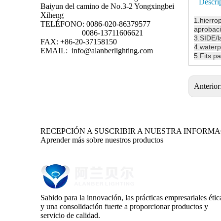
Descri
Baiyun del camino de No.3-2 Yongxingbei
Xiheng
1.
hierro
TELÉFONO: 0086-020-86379577
aprobaci
0086-13711606621
3.SIDE/l
FAX: +86-20-37158150
4.waterp
EMAIL:
info@alanberlighting.com
5.Fits p
Anterior
RECEPCIÓN A SUSCRIBIR A NUESTRA INFORM
Aprender más sobre nuestros productos
Sabido para la innovación, las prácticas empresariales étic
y una consolidación fuerte a proporcionar productos y
servicio de calidad.