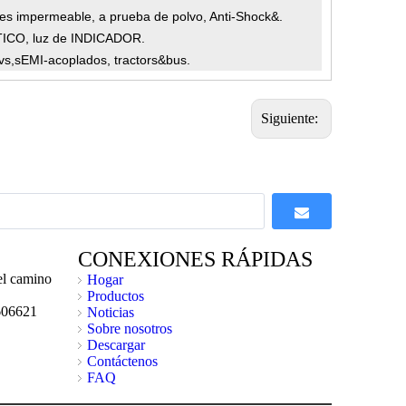
nes impermeable, a prueba de polvo, Anti-Shock&.
ICO, luz de INDICADOR.
vs,
s
EMI-acoplados, tractors&bus.
Siguiente:
CONEXIONES RÁPIDAS
l camino
Hogar
Productos
606621
Noticias
Sobre nosotros
Descargar
Contáctenos
FAQ