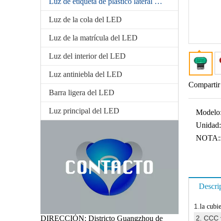
Luz de etiqueta de plástico lateral del LED
Luz de la cola del LED
Luz de la matrícula del LED
Luz del interior del LED
Luz antiniebla del LED
Compartir
Barra ligera del LED
Luz principal del LED
Modelo
Unidad:
NOTA:
Descri
1.
la cubi
2. CCC 
DIRECCIÓN: Districto Guangzhou de