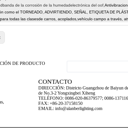
ed
banda de la corrosión de la humedad
electrónica del oof,
Antivibracio
ón como el TORNEADO, ADVIRTIENDO, SEÑAL, ETIQUETA DE PLÁST
para todas las clases
de carros, acoplados,
vehículo campo a través, at
:
ACIÓN DE PRODUCTO
CONTACTO
DIRECCIÓN: Districto Guangzhou de Baiyun de
de No.3-2 Yongxingbei Xiheng
TELÉFONO: 0086-020-86379577; 0086-13711
as,
FAX: +86-20-37158150
EMAIL:
info@alanberlighting.com