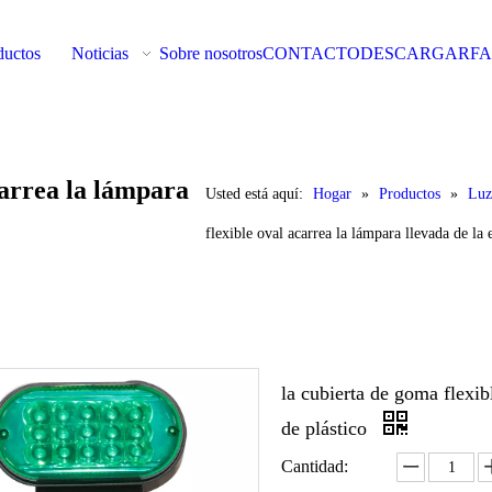
ductos
Noticias
Sobre nosotros
CONTACTO
DESCARGAR
F
carrea la lámpara
Usted está aquí:
Hogar
»
Productos
»
Luz
flexible oval acarrea la lámpara llevada de la 
la cubierta de goma flexib
de plástico
Cantidad: