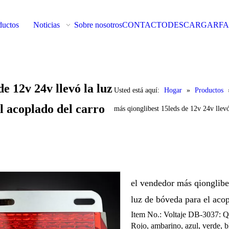
ductos
Noticias
Sobre nosotros
CONTACTO
DESCARGAR
F
e 12v 24v llevó la luz
Usted está aquí:
Hogar
»
Productos
el acoplado del carro
más qionglibest 15leds de 12v 24v llevó
el vendedor más qionglibes
luz de bóveda para el aco
Item No.: Voltaje DB-3037:
Rojo, ambarino, azul, verde, bl