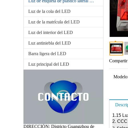
Luz de etiqueta de plástico lateral del LED
Luz de la cola del LED
Luz de la matrícula del LED
Luz del interior del LED
Luz antiniebla del LED
Barra ligera del LED
Compartir
Luz principal del LED
Modelo
Descri
1.15 Lu
2. CCC 
DIRECCIÓN: Districto Guangzhou de