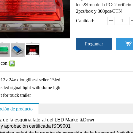
lens&Iron de la PC: 2 orific
2pcs/box y 300pcs/CTN
Cantidad:
Preguntar
 con:
:
12v 24v qionglibest seller 15led
s led signal light with dome ligh
t for truck trailer
pción de producto
z de la esquina lateral del LED Marker&Down
y aprobación certificada ISO9001