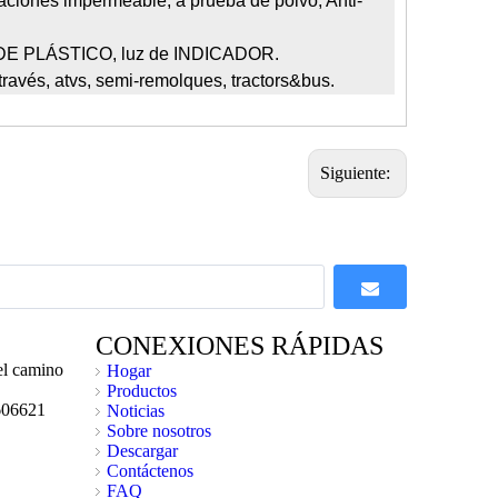
raciones impermeable, a prueba de polvo, Anti-
E PLÁSTICO, luz de INDICADOR.
través, atvs, semi-remolques, tractors&bus.
Siguiente:
CONEXIONES RÁPIDAS
l camino
Hogar
Productos
606621
Noticias
Sobre nosotros
Descargar
Contáctenos
FAQ