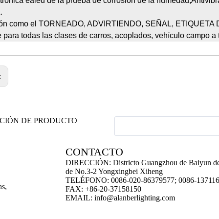
trónica ealed de la prueba de corrosión de la humedad,
Antivib
.
ión como el TORNEADO, ADVIRTIENDO, SEÑAL, ETIQUETA D
e para todas las clases de carros, acoplados, vehículo campo a 
:
ACIÓN DE PRODUCTO
CONTACTO
DIRECCIÓN: Districto Guangzhou de Baiyun de
de No.3-2 Yongxingbei Xiheng
TELÉFONO: 0086-020-86379577; 0086-13711
as,
FAX: +86-20-37158150
EMAIL:
info@alanberlighting.com