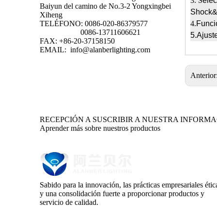
3
. S
elec
Baiyun del camino de No.3-2 Yongxingbei
Shock&
Xiheng
4.
Func
TELÉFONO: 0086-020-86379577
0086-13711606621
5.
Ajust
FAX: +86-20-37158150
EMAIL:
info@alanberlighting.com
Anterior
RECEPCIÓN A SUSCRIBIR A NUESTRA INFORM
Aprender más sobre nuestros productos
Sabido para la innovación, las prácticas empresariales étic
y una consolidación fuerte a proporcionar productos y
servicio de calidad.