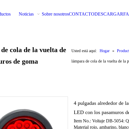
ductos
Noticias
Sobre nosotros
CONTACTO
DESCARGAR
F
de cola de la vuelta de
Usted está aquí:
Hogar
»
Produc
uros de goma
lámpara de cola de la vuelta de l
4 pulgadas alrededor de la
LED con los pasamuros 
Item No.: Voltaje DB-5054:
Material rojo, ambarino, blanc