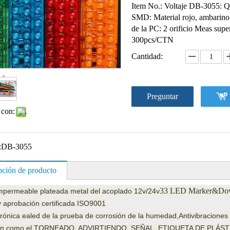
Item No.: Voltaje DB-3055: 
SMD: Material rojo, ambarino,
de la PC: 2 orificio Meas sup
300pcs/CTN
Cantidad:
Preguntar
 con:
:
DB-3055
pción de producto
33 LED Marker&Down 
mpermeable plateada metal del acoplado 12v/24v
 aprobación certificada ISO9001
trónica ealed de la prueba de corrosión de la humedad,
Antivibraciones
ón como el TORNEADO, ADVIRTIENDO, SEÑAL, ETIQUETA DE PLÁSTI