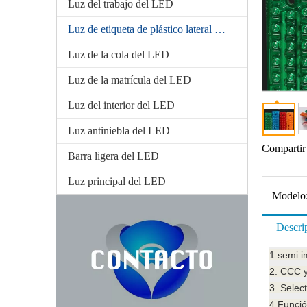
Luz del trabajo del LED
Luz de etiqueta de plástico lateral del LED
Luz de la cola del LED
Luz de la matrícula del LED
Luz del interior del LED
Luz antiniebla del LED
Compartir
Barra ligera del LED
Luz principal del LED
Modelo
Descri
1.
semi i
2. CCC y
3
. S
elec
4.
Funci