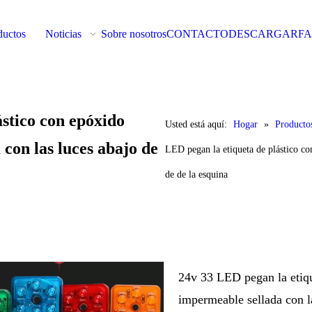
ductos
Noticias
Sobre nosotros
CONTACTO
DESCARGAR
F
ástico con epóxido
Usted está aquí:
Hogar
»
Producto
 con las luces abajo de
LED pegan la etiqueta de plástico con
de de la esquina
24v 33 LED pegan la etique
impermeable sellada con l